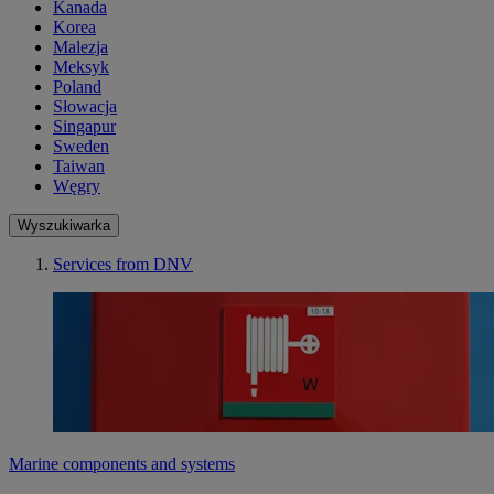
Kanada
Korea
Malezja
Meksyk
Poland
Słowacja
Singapur
Sweden
Taiwan
Węgry
Wyszukiwarka
Services from DNV
Marine components and systems