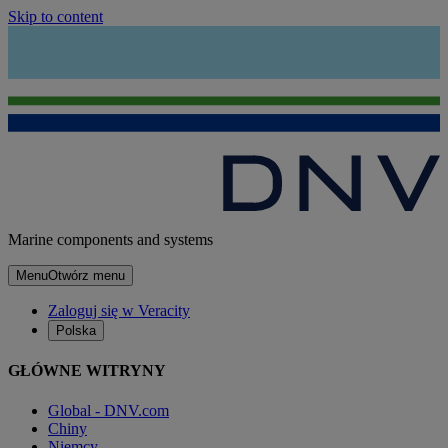
Skip to content
Marine components and systems
Menu
Otwórz menu
Zaloguj się w Veracity
Polska
GŁÓWNE WITRYNY
Global - DNV.com
Chiny
Niemcy