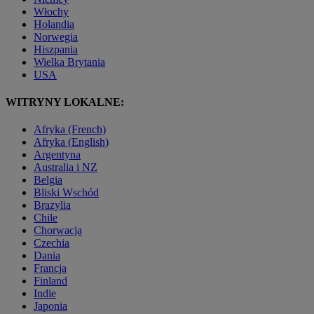
Włochy
Holandia
Norwegia
Hiszpania
Wielka Brytania
USA
WITRYNY LOKALNE:
Afryka (French)
Afryka (English)
Argentyna
Australia i NZ
Belgia
Bliski Wschód
Brazylia
Chile
Chorwacja
Czechia
Dania
Francja
Finland
Indie
Japonia