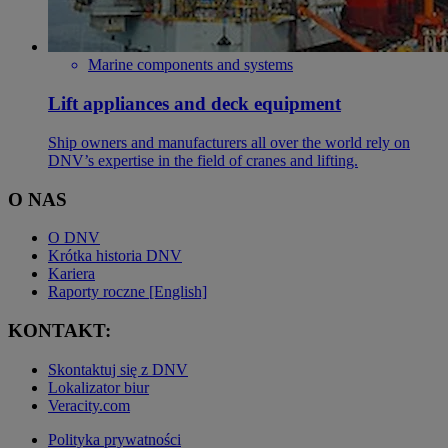
Marine components and systems
Lift appliances and deck equipment
Ship owners and manufacturers all over the world rely on
DNV’s expertise in the field of cranes and lifting.
O NAS
O DNV
Krótka historia DNV
Kariera
Raporty roczne [English]
KONTAKT:
Skontaktuj się z DNV
Lokalizator biur
Veracity.com
Polityka prywatności