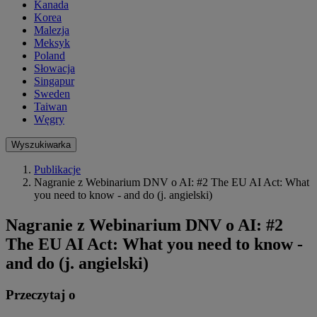
Kanada
Korea
Malezja
Meksyk
Poland
Słowacja
Singapur
Sweden
Taiwan
Węgry
Wyszukiwarka
Publikacje
Nagranie z Webinarium DNV o AI: #2 The EU AI Act: What
you need to know - and do (j. angielski)
Nagranie z Webinarium DNV o AI: #2
The EU AI Act: What you need to know -
and do (j. angielski)
Przeczytaj o