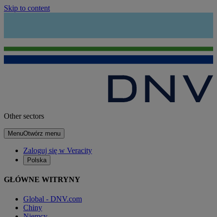
Skip to content
Other sectors
Menu
Otwórz menu
Zaloguj się w Veracity
Polska
GŁÓWNE WITRYNY
Global - DNV.com
Chiny
Niemcy