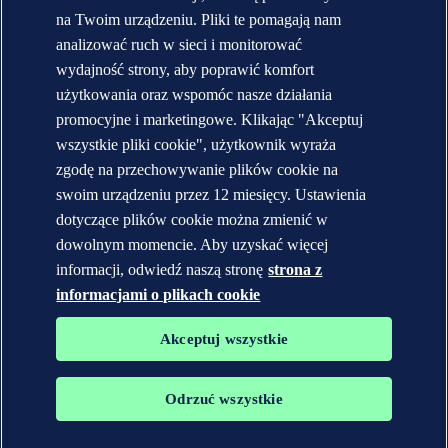
KONTAKT:
na Twoim urządzeniu. Pliki te pomagają nam
analizować ruch w sieci i monitorować
Skontaktuj się z DNV
wydajność strony, aby poprawić komfort
Lokalizator biur
Veracity.com
użytkowania oraz wspomóc nasze działania
promocyjne i marketingowe. Klikając "Akceptuj
Polityka prywatności
Regulamin strony
wszystkie pliki cookie", użytkownik wyraża
Copyright © DNV AS 2026
zgodę na przechowywanie plików cookie na
Informacje o plikach cookies
swoim urządzeniu przez 12 miesięcy. Ustawienia
dotyczące plików cookie można zmienić w
dowolnym momencie. Aby uzyskać więcej
informacji, odwiedź naszą stronę
strona z
informacjami o plikach cookie
Akceptuj wszystkie
Odrzuć wszystkie
Znaki towarowe DNV GL®, DNV®, Horizon Graphic i Det
Norske Veritas® są własnością spółek wchodzących w skład grupy