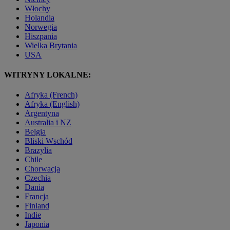
Włochy
Holandia
Norwegia
Hiszpania
Wielka Brytania
USA
WITRYNY LOKALNE:
Afryka (French)
Afryka (English)
Argentyna
Australia i NZ
Belgia
Bliski Wschód
Brazylia
Chile
Chorwacja
Czechia
Dania
Francja
Finland
Indie
Japonia