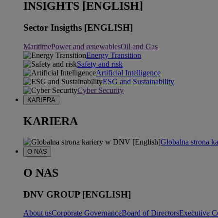
INSIGHTS [ENGLISH]
Sector Insigths [ENGLISH]
Maritime
Power and renewables
Oil and Gas
Energy Transition
Safety and risk
Artificial Intelligence
ESG and Sustainability
Cyber Security
KARIERA
KARIERA
Globalna strona k
O NAS
O NAS
DNV GROUP [ENGLISH]
About us
Corporate Governance
Board of Directors
Executive C