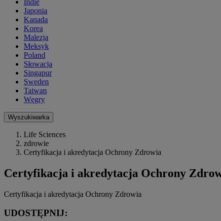
Indie
Japonia
Kanada
Korea
Malezja
Meksyk
Poland
Słowacja
Singapur
Sweden
Taiwan
Węgry
Wyszukiwarka
Life Sciences
zdrowie
Certyfikacja i akredytacja Ochrony Zdrowia
Certyfikacja i akredytacja Ochrony Zdro
Certyfikacja i akredytacja Ochrony Zdrowia
UDOSTĘPNIJ: