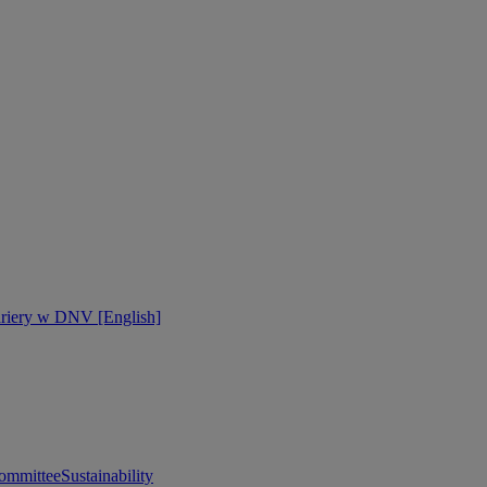
ariery w DNV [English]
ommittee
Sustainability