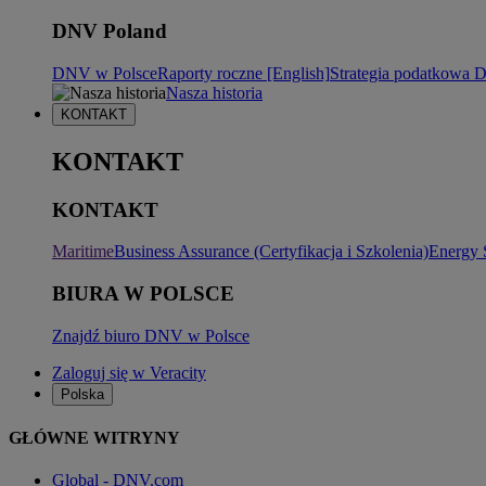
DNV Poland
DNV w Polsce
Raporty roczne [English]
Strategia podatkowa
Nasza historia
KONTAKT
KONTAKT
KONTAKT
Maritime
Business Assurance (Certyfikacja i Szkolenia)
Energy 
BIURA W POLSCE
Znajdź biuro DNV w Polsce
Zaloguj się w Veracity
Polska
GŁÓWNE WITRYNY
Global - DNV.com