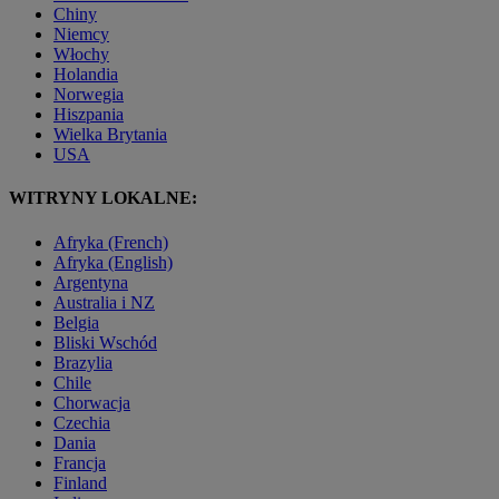
Chiny
Niemcy
Włochy
Holandia
Norwegia
Hiszpania
Wielka Brytania
USA
WITRYNY LOKALNE:
Afryka (French)
Afryka (English)
Argentyna
Australia i NZ
Belgia
Bliski Wschód
Brazylia
Chile
Chorwacja
Czechia
Dania
Francja
Finland