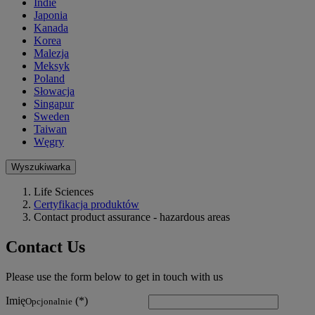
Indie
Japonia
Kanada
Korea
Malezja
Meksyk
Poland
Słowacja
Singapur
Sweden
Taiwan
Węgry
Wyszukiwarka
Life Sciences
Certyfikacja produktów
Contact product assurance - hazardous areas
Contact Us
Please use the form below to get in touch with us
Imię
Opcjonalnie