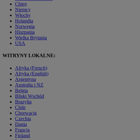
Chiny
Niemcy
Włochy
Holandia
Norwegia
Hiszpania
Wielka Brytania
USA
WITRYNY LOKALNE:
Afryka (French)
Afryka (English)
Argentyna
Australia i NZ
Belgia
Bliski Wschód
Brazylia
Chile
Chorwacja
Czechia
Dania
Francja
Finland