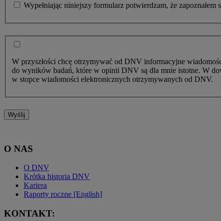
Wypełniając niniejszy formularz potwierdzam, że zapoznałem s
W przyszłości chcę otrzymywać od DNV informacyjne wiadomości el
do wyników badań, które w opinii DNV są dla mnie istotne. W do
w stopce wiadomości elektronicznych otrzymywanych od DNV.
Wyślij
O NAS
O DNV
Krótka historia DNV
Kariera
Raporty roczne [English]
KONTAKT: