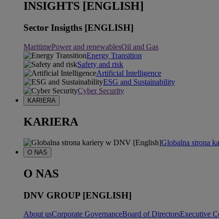
INSIGHTS [ENGLISH]
Sector Insigths [ENGLISH]
Maritime
Power and renewables
Oil and Gas
Energy Transition
Safety and risk
Artificial Intelligence
ESG and Sustainability
Cyber Security
KARIERA
KARIERA
Globalna strona k
O NAS
O NAS
DNV GROUP [ENGLISH]
About us
Corporate Governance
Board of Directors
Executive C