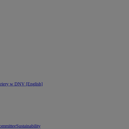
ariery w DNV [English]
ommittee
Sustainability