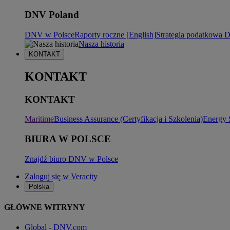
DNV Poland
DNV w Polsce
Raporty roczne [English]
Strategia podatkowa
Nasza historia
KONTAKT
KONTAKT
KONTAKT
Maritime
Business Assurance (Certyfikacja i Szkolenia)
Energy 
BIURA W POLSCE
Znajdź biuro DNV w Polsce
Zaloguj się w Veracity
Polska
GŁÓWNE WITRYNY
Global - DNV.com