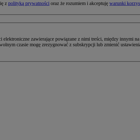
ię z
polityką prywatności
oraz że rozumiem i akceptuję
warunki korzys
ektroniczne zawierające powiązane z nimi treści, między innymi na pr
wolnym czasie mogę zrezygnować z subskrypcji lub zmienić ustawienia