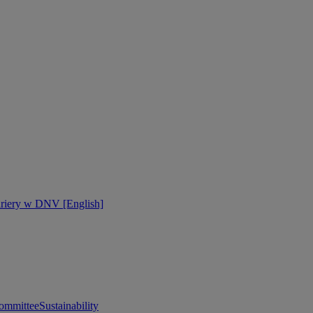
ariery w DNV [English]
ommittee
Sustainability