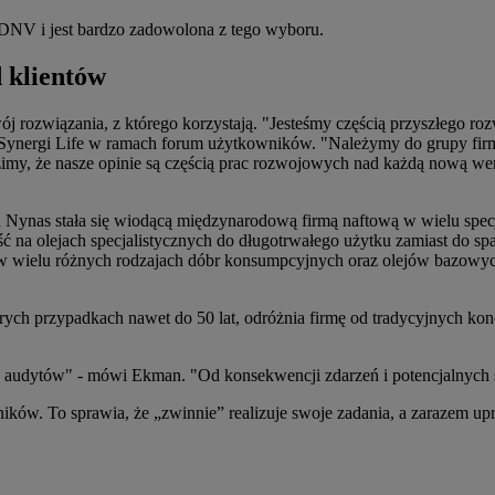
 DNV i jest bardzo zadowolona z tego wyboru.
 klientów
wój rozwiązania, z którego korzystają. "Jesteśmy częścią przyszłego r
h z Synergi Life w ramach forum użytkowników. "Należymy do grupy fir
imy, że nasze opinie są częścią prac rozwojowych nad każdą nową wers
ma Nynas stała się wiodącą międzynarodową firmą naftową w wielu spe
ć na olejach specjalistycznych do długotrwałego użytku zamiast do spa
w wielu różnych rodzajach dóbr konsumpcyjnych oraz olejów bazowyc
rych przypadkach nawet do 50 lat, odróżnia firmę od tradycyjnych ko
 audytów" - mówi Ekman. "Od konsekwencji zdarzeń i potencjalnych st
ików. To sprawia, że „zwinnie” realizuje swoje zadania, a zarazem up