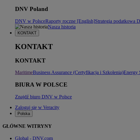
DNV Poland
DNV w Polsce
Raporty roczne [English]
Strategia podatkowa
Nasza historia
KONTAKT
KONTAKT
KONTAKT
Maritime
Business Assurance (Certyfikacja i Szkolenia)
Energy 
BIURA W POLSCE
Znajdź biuro DNV w Polsce
Zaloguj się w Veracity
Polska
GŁÓWNE WITRYNY
Global - DNV.com