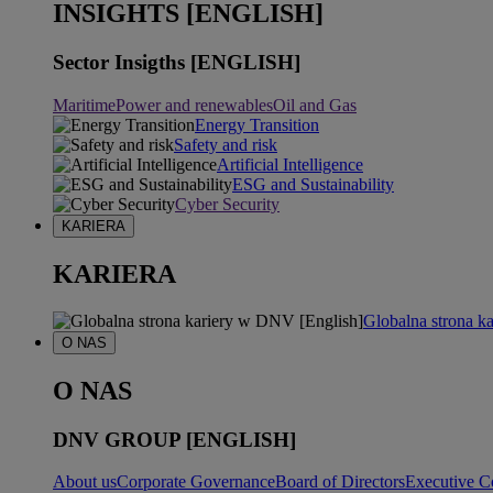
INSIGHTS [ENGLISH]
Sector Insigths [ENGLISH]
Maritime
Power and renewables
Oil and Gas
Energy Transition
Safety and risk
Artificial Intelligence
ESG and Sustainability
Cyber Security
KARIERA
KARIERA
Globalna strona k
O NAS
O NAS
DNV GROUP [ENGLISH]
About us
Corporate Governance
Board of Directors
Executive C