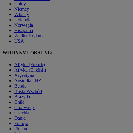
Chiny
Niemcy
Włochy
Holandia
Norwegia
Hiszpania
Wielka Brytania
USA
WITRYNY LOKALNE:
Afryka (French)
Afryka (English)
Argentyna
Australia i NZ
Belgia
Bliski Wschód
Brazylia
Chile
Chorwacja
Czechia
Dania
Francja
Finland