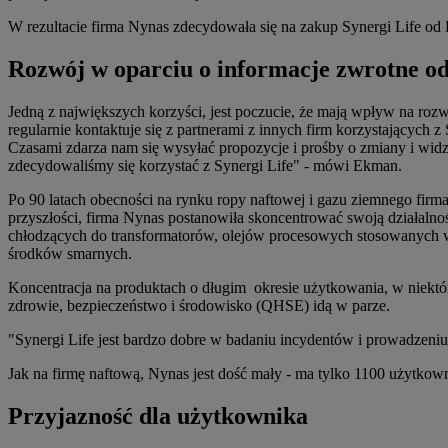
W rezultacie firma Nynas zdecydowała się na zakup Synergi Life od
Rozwój w oparciu o informacje zwrotne od
Jedną z największych korzyści, jest poczucie, że mają wpływ na roz
regularnie kontaktuje się z partnerami z innych firm korzystającyc
Czasami zdarza nam się wysyłać propozycje i prośby o zmiany i widz
zdecydowaliśmy się korzystać z Synergi Life" - mówi Ekman.
Po 90 latach obecności na rynku ropy naftowej i gazu ziemnego fir
przyszłości, firma Nynas postanowiła skoncentrować swoją działalnoś
chłodzących do transformatorów, olejów procesowych stosowanych 
środków smarnych.
Koncentracja na produktach o długim okresie użytkowania, w niektó
zdrowie, bezpieczeństwo i środowisko (QHSE) idą w parze.
"Synergi Life jest bardzo dobre w badaniu incydentów i prowadzeniu
Jak na firmę naftową, Nynas jest dość mały - ma tylko 1100 użytkown
Przyjazność dla użytkownika