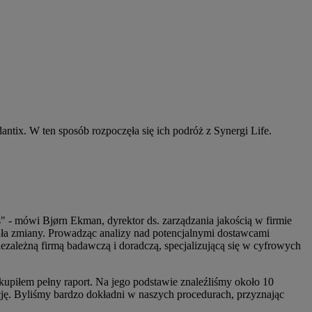
tix. W ten sposób rozpoczęła się ich podróż z Synergi Life.
- mówi Bjørn Ekman, dyrektor ds. zarządzania jakością w firmie
wała zmiany. Prowadząc analizy nad potencjalnymi dostawcami
ezależną firmą badawczą i doradczą, specjalizującą się w cyfrowych
kupiłem pełny raport. Na jego podstawie znaleźliśmy około 10
ację. Byliśmy bardzo dokładni w naszych procedurach, przyznając