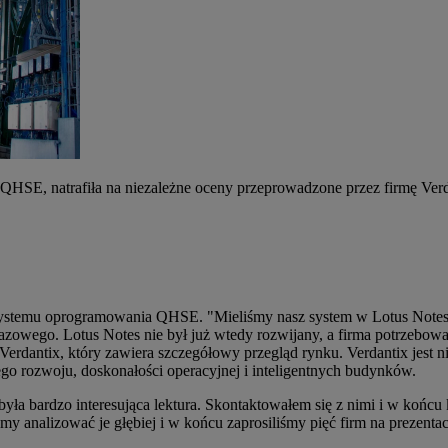
SE, natrafiła na niezależne oceny przeprowadzone przez firmę Verdan
systemu oprogramowania QHSE. "Mieliśmy nasz system w Lotus Notes" 
 gazowego. Lotus Notes nie był już wtedy rozwijany, a firma potrzebo
rdantix, który zawiera szczegółowy przegląd rynku. Verdantix jest ni
go rozwoju, doskonałości operacyjnej i inteligentnych budynków.
ła bardzo interesująca lektura. Skontaktowałem się z nimi i w końcu 
my analizować je głębiej i w końcu zaprosiliśmy pięć firm na prezent