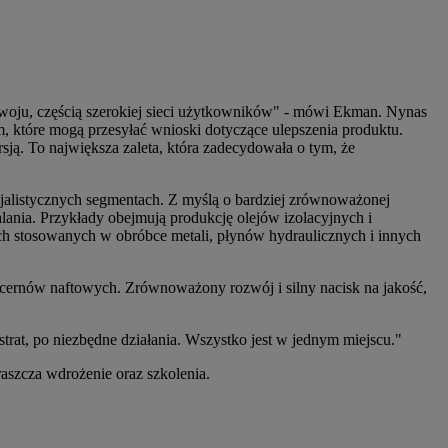
ozwoju, częścią szerokiej sieci użytkowników" - mówi Ekman. Nynas
m, które mogą przesyłać wnioski dotyczące ulepszenia produktu.
ją. To największa zaleta, która zadecydowała o tym, że
cjalistycznych segmentach. Z myślą o bardziej zrównoważonej
lania. Przykłady obejmują produkcję olejów izolacyjnych i
h stosowanych w obróbce metali, płynów hydraulicznych i innych
ncernów naftowych. Zrównoważony rozwój i silny nacisk na jakość,
rat, po niezbędne działania. Wszystko jest w jednym miejscu."
raszcza wdrożenie oraz szkolenia.