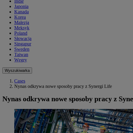
Indie
Japonia
Kanada
Korea
Malezja
Meksyk
Poland
Słowacja
Singapur
Sweden
Taiwan
Węgry
Wyszukiwarka
Cases
Nynas odkrywa nowe sposoby pracy z Synergi Life
Nynas odkrywa nowe sposoby pracy z Syne