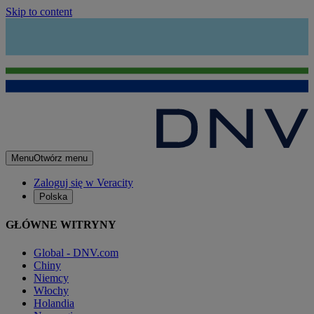
Skip to content
Menu
Otwórz menu
Zaloguj się w Veracity
Polska
GŁÓWNE WITRYNY
Global - DNV.com
Chiny
Niemcy
Włochy
Holandia