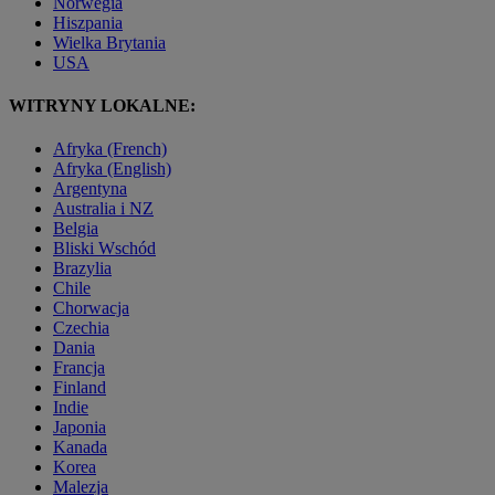
Norwegia
Hiszpania
Wielka Brytania
USA
WITRYNY LOKALNE:
Afryka (French)
Afryka (English)
Argentyna
Australia i NZ
Belgia
Bliski Wschód
Brazylia
Chile
Chorwacja
Czechia
Dania
Francja
Finland
Indie
Japonia
Kanada
Korea
Malezja