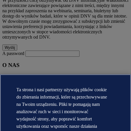
W przyszłości chcę otrzymywać od DNV informacyjne wiadomości
elektroniczne zawierające powiązane z nimi treści, między innymi
na przykład zaproszenia na webinaria, seminaria, biuletyny lub
dostęp do wyników badań, które w opinii DNV są dla mnie istotne.
W dowolnym czasie mogę zrezygnować z subskrypcji lub zmienić
ustawienia preferencji powiadamiania, korzystając z linków
umieszczonych w stopce wiadomości elektronicznych
otrzymywanych od DNV.
A password
O NAS
O DNV
Krótka historia DNV
Kariera
Ta strona i nasi partnerzy używają plików cookie
Raporty roczne [English]
do zbierania informacji, które są przechowywane
KONTAKT:
na Twoim urządzeniu. Pliki te pomagają nam
analizować ruch w sieci i monitorować
Skontaktuj się z DNV
wydajność strony, aby poprawić komfort
Lokalizator biur
Veracity.com
użytkowania oraz wspomóc nasze działania