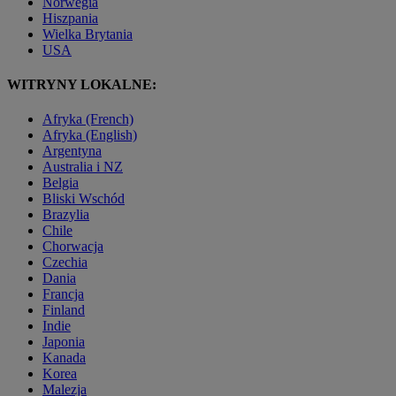
Norwegia
Hiszpania
Wielka Brytania
USA
WITRYNY LOKALNE:
Afryka (French)
Afryka (English)
Argentyna
Australia i NZ
Belgia
Bliski Wschód
Brazylia
Chile
Chorwacja
Czechia
Dania
Francja
Finland
Indie
Japonia
Kanada
Korea
Malezja