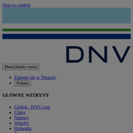
Skip to content
Menu
Otwórz menu
Zaloguj się w Veracity
Polska
GŁÓWNE WITRYNY
Global - DNV.com
Chiny
Niemcy
Włochy
Holandia