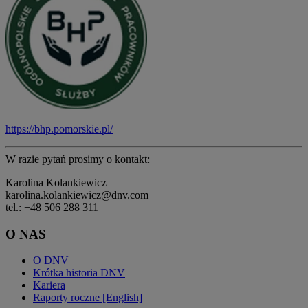
https://bhp.pomorskie.pl/
W razie pytań prosimy o kontakt:
Karolina Kolankiewicz
karolina.kolankiewicz@dnv.com
tel.: +48 506 288 311
O NAS
O DNV
Krótka historia DNV
Kariera
Raporty roczne [English]