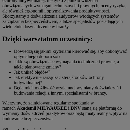
ochrony indywidulanej, nie tylko z punktu widzenia
obowiązujących wymagań technicznych i prawnych, oceny ryzyka,
ale również ergonomii i optymalizowania produktywności.
Skorzystamy z doświadczenia audytorów wiodących systemów
zarządzania bezpieczeństwem, a także specjalistów posiadających
wieloletnie doświadczenie w branży.
Dzięki warsztatom uczestnicy:
Dowiedzą się jakimi kryteriami kierować się, aby dokonywać
optymalnego doboru śoi?
Jakie są obowiązujące wymagania techniczne i prawne, a
także planowane zmiany?
Jak unikać błędów?
Jak efektywnie zarządzać sferą środków ochrony
indywidualnej?
Będą mieli możliwość wzajemnej wymiany doświadczeń i
budowania relacji z innymi specjalistami w branży.
Wierzymy, że zainicjowane regularne spotkania w
ramach
Akademii MILWAUKEE i DNV
staną się platformą do
wymiany doświadczeń praktyków oraz będą miały realny wpływ na
budowanie bezpieczeństwa.