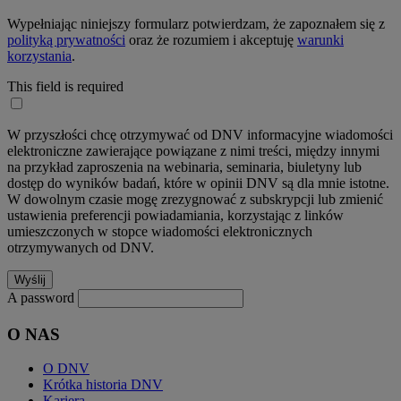
Wypełniając niniejszy formularz potwierdzam, że zapoznałem się z
polityką prywatności
oraz że rozumiem i akceptuję
warunki
korzystania
.
This field is required
W przyszłości chcę otrzymywać od DNV informacyjne wiadomości
elektroniczne zawierające powiązane z nimi treści, między innymi
na przykład zaproszenia na webinaria, seminaria, biuletyny lub
dostęp do wyników badań, które w opinii DNV są dla mnie istotne.
W dowolnym czasie mogę zrezygnować z subskrypcji lub zmienić
ustawienia preferencji powiadamiania, korzystając z linków
umieszczonych w stopce wiadomości elektronicznych
otrzymywanych od DNV.
A password
O NAS
O DNV
Krótka historia DNV
Kariera