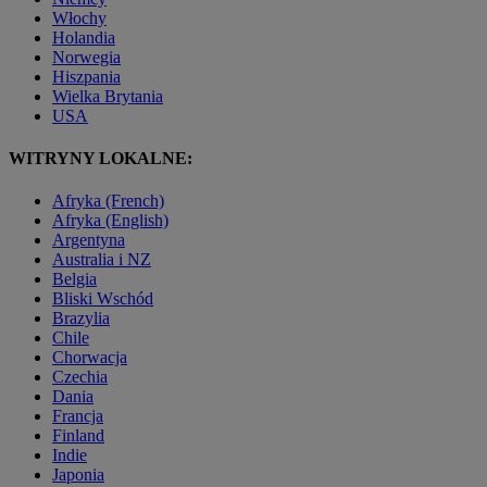
Włochy
Holandia
Norwegia
Hiszpania
Wielka Brytania
USA
WITRYNY LOKALNE:
Afryka (French)
Afryka (English)
Argentyna
Australia i NZ
Belgia
Bliski Wschód
Brazylia
Chile
Chorwacja
Czechia
Dania
Francja
Finland
Indie
Japonia