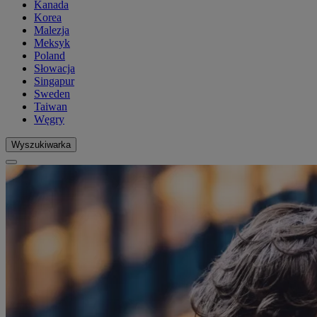
Kanada
Korea
Malezja
Meksyk
Poland
Słowacja
Singapur
Sweden
Taiwan
Węgry
Wyszukiwarka