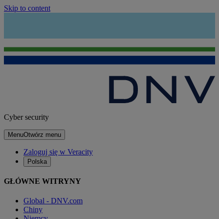
Skip to content
Cyber security
Menu
Otwórz menu
Zaloguj się w Veracity
Polska
GŁÓWNE WITRYNY
Global - DNV.com
Chiny
Niemcy