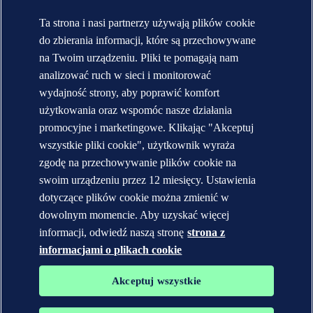
Krótka historia DNV
Kariera
Ta strona i nasi partnerzy używają plików cookie
Raporty roczne [English]
do zbierania informacji, które są przechowywane
KONTAKT:
na Twoim urządzeniu. Pliki te pomagają nam
analizować ruch w sieci i monitorować
Skontaktuj się z DNV
wydajność strony, aby poprawić komfort
Lokalizator biur
Veracity.com
użytkowania oraz wspomóc nasze działania
promocyjne i marketingowe. Klikając "Akceptuj
Polityka prywatności
wszystkie pliki cookie", użytkownik wyraża
Regulamin strony
Copyright © DNV AS 2026
zgodę na przechowywanie plików cookie na
Informacje o plikach cookies
swoim urządzeniu przez 12 miesięcy. Ustawienia
dotyczące plików cookie można zmienić w
dowolnym momencie. Aby uzyskać więcej
informacji, odwiedź naszą stronę
strona z
informacjami o plikach cookie
Akceptuj wszystkie