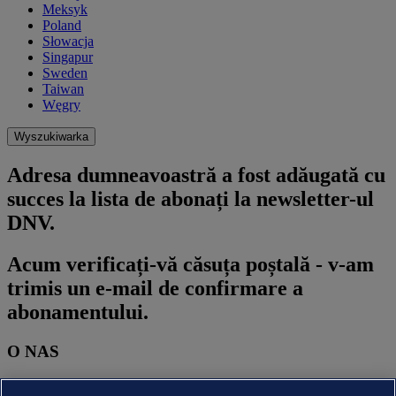
Meksyk
Poland
Słowacja
Singapur
Sweden
Taiwan
Węgry
Wyszukiwarka
Adresa dumneavoastră a fost adăugată cu
succes la lista de abonați la newsletter-ul
DNV.
Acum verificați-vă căsuța poștală - v-am
trimis un e-mail de confirmare a
abonamentului.
O NAS
O DNV