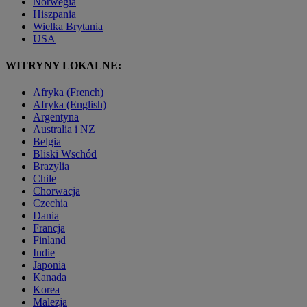
Norwegia
Hiszpania
Wielka Brytania
USA
WITRYNY LOKALNE:
Afryka (French)
Afryka (English)
Argentyna
Australia i NZ
Belgia
Bliski Wschód
Brazylia
Chile
Chorwacja
Czechia
Dania
Francja
Finland
Indie
Japonia
Kanada
Korea
Malezja