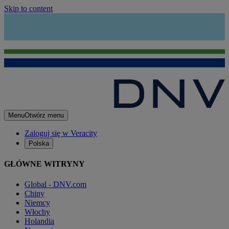
Skip to content
Menu
Otwórz menu
Zaloguj się w Veracity
Polska
GŁÓWNE WITRYNY
Global - DNV.com
Chiny
Niemcy
Włochy
Holandia