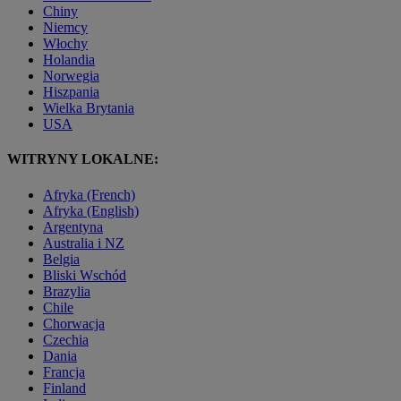
Chiny
Niemcy
Włochy
Holandia
Norwegia
Hiszpania
Wielka Brytania
USA
WITRYNY LOKALNE:
Afryka (French)
Afryka (English)
Argentyna
Australia i NZ
Belgia
Bliski Wschód
Brazylia
Chile
Chorwacja
Czechia
Dania
Francja
Finland