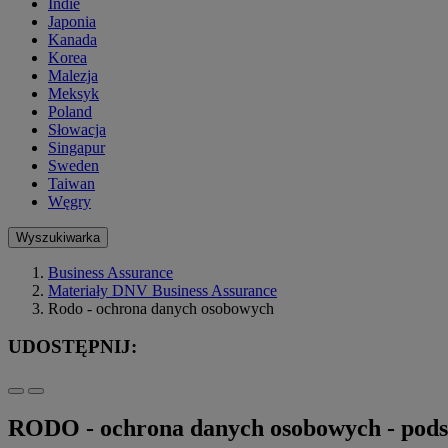
Indie
Japonia
Kanada
Korea
Malezja
Meksyk
Poland
Słowacja
Singapur
Sweden
Taiwan
Węgry
Wyszukiwarka
Business Assurance
Materiały DNV Business Assurance
Rodo - ochrona danych osobowych
UDOSTĘPNIJ:
RODO - ochrona danych osobowych - pod