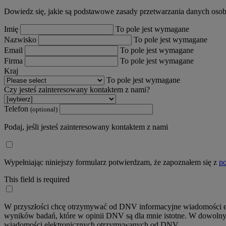
Dowiedz się, jakie są podstawowe zasady przetwarzania danych oso
Imię
To pole jest wymagane
Nazwisko
To pole jest wymagane
Email
To pole jest wymagane
Firma
To pole jest wymagane
Kraj
To pole jest wymagane
Czy jesteś zainteresowany kontaktem z nami?
Telefon
(optional)
Podaj, jeśli jesteś zainteresowany kontaktem z nami
Wypełniając niniejszy formularz potwierdzam, że zapoznałem się z
po
This field is required
W przyszłości chcę otrzymywać od DNV informacyjne wiadomości elekt
wyników badań, które w opinii DNV są dla mnie istotne. W dowolnym
wiadomości elektronicznych otrzymywanych od DNV.