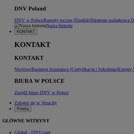
DNV Poland
DNV w Polsce
Raporty roczne [English]
Strategia podatkowa
Nasza historia
KONTAKT
KONTAKT
KONTAKT
Maritime
Business Assurance (Certyfikacja i Szkolenia)
Energy 
BIURA W POLSCE
Znajdź biuro DNV w Polsce
Zaloguj się w Veracity
Polska
GŁÓWNE WITRYNY
Global - DNV.com