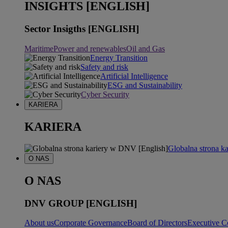
INSIGHTS [ENGLISH]
Sector Insigths [ENGLISH]
Maritime
Power and renewables
Oil and Gas
Energy Transition
Safety and risk
Artificial Intelligence
ESG and Sustainability
Cyber Security
KARIERA
KARIERA
Globalna strona k
O NAS
O NAS
DNV GROUP [ENGLISH]
About us
Corporate Governance
Board of Directors
Executive C