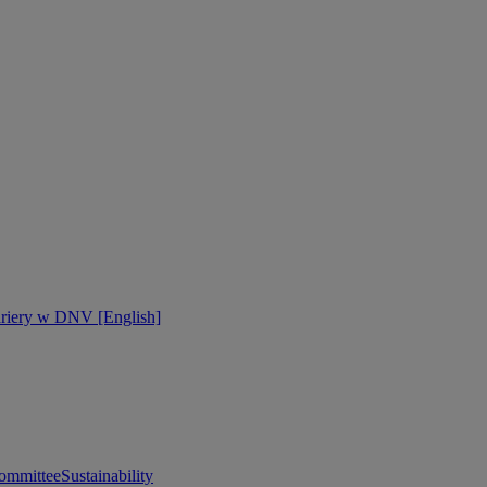
ariery w DNV [English]
ommittee
Sustainability