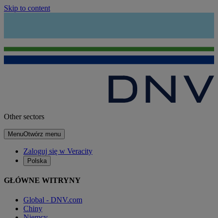
Skip to content
Other sectors
Menu
Otwórz menu
Zaloguj się w Veracity
Polska
GŁÓWNE WITRYNY
Global - DNV.com
Chiny
Niemcy