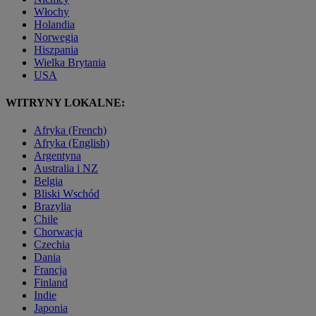
Włochy
Holandia
Norwegia
Hiszpania
Wielka Brytania
USA
WITRYNY LOKALNE:
Afryka (French)
Afryka (English)
Argentyna
Australia i NZ
Belgia
Bliski Wschód
Brazylia
Chile
Chorwacja
Czechia
Dania
Francja
Finland
Indie
Japonia