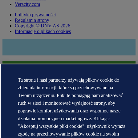
Veracity.com
Polityka prywatności
Regulamin strony
Copyright © DNV AS 2026
Informacje o plikach cookies
Ta strona i nasi partnerzy używają plików cookie do
zbierania informacji, które są przechowywane na
Twoim urządzeniu. Pliki te pomagają nam analizować
ruch w sieci i monitorować wydajność strony, aby
Znaki towarowe DNV GL®, DNV®, Horizon Graphic i Det
Norske Veritas® są własnością spółek wchodzących w skład grupy
poprawić komfort użytkowania oraz wspomóc nasze
Det Norske Veritas. Wszelkie prawa zastrzeżone.
działania promocyjne i marketingowe. Klikając
"Akceptuj wszystkie pliki cookie", użytkownik wyraża
WHEN TRUST MATTERS
zgodę na przechowywanie plików cookie na swoim