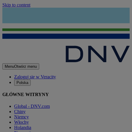
Skip to content
Menu
Otwórz menu
Zaloguj się w Veracity
Polska
GŁÓWNE WITRYNY
Global - DNV.com
Chiny
Niemcy
Włochy
Holandia