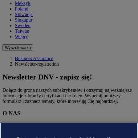
Meksyk
Poland
Słowacja
Singapur
Sweden
Taiwan
Węgry
Wyszukiwarka
Business Assurance
Newsletter-registration
Newsletter DNV - zapisz się!
Dołącz do grona naszych subskrybentów i otrzymuj najważniejsze
informacje z branży certyfikacji i szkoleń. Wypełnij poniższy
formularz i zaznacz tematy, które interesują Cię najbardziej.
O NAS
O DNV
Krótka historia DNV
Kariera