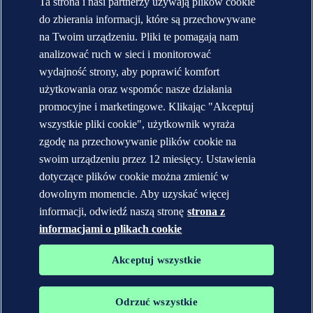
Ta strona i nasi partnerzy używają plików cookie
Raporty roczne [English]
do zbierania informacji, które są przechowywane
KONTAKT:
na Twoim urządzeniu. Pliki te pomagają nam
analizować ruch w sieci i monitorować
Skontaktuj się z DNV
wydajność strony, aby poprawić komfort
Lokalizator biur
Veracity.com
użytkowania oraz wspomóc nasze działania
promocyjne i marketingowe. Klikając "Akceptuj
Polityka prywatności
Regulamin strony
wszystkie pliki cookie", użytkownik wyraża
Copyright © DNV AS 2026
zgodę na przechowywanie plików cookie na
Informacje o plikach cookies
swoim urządzeniu przez 12 miesięcy. Ustawienia
dotyczące plików cookie można zmienić w
dowolnym momencie. Aby uzyskać więcej
informacji, odwiedź naszą stronę
strona z
informacjami o plikach cookie
Akceptuj wszystkie
Odrzuć wszystkie