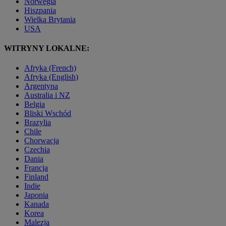
Norwegia
Hiszpania
Wielka Brytania
USA
WITRYNY LOKALNE:
Afryka (French)
Afryka (English)
Argentyna
Australia i NZ
Belgia
Bliski Wschód
Brazylia
Chile
Chorwacja
Czechia
Dania
Francja
Finland
Indie
Japonia
Kanada
Korea
Malezja