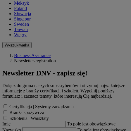
Meksyk
Poland
Słowacja
Singapur
Sweden
Taiwan
Węgry
Wyszukiwarka
Business Assurance
Newsletter-registration
Newsletter DNV - zapisz się!
Dołącz do grona naszych subskrybentów i otrzymuj najważniejsze
informacje z branży certyfikacji i szkoleń. Wypełnij poniższy
formularz i zaznacz tematy, które interesują Cię najbardziej.
Certyfikacja | Systemy zarządzania
Branża spożywcza
Szkolenia | Warsztaty
Imię
To pole jest obowiązkowe
Nazwisko
To pole jest obowiązkowe