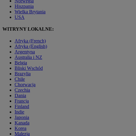
Norwegia
Hiszpania
Wielka Brytania
USA
WITRYNY LOKALNE:
Afryka (French)
Afryka (English)
Argentyna
Australia i NZ
Belgia
Bliski Wschód
Brazylia
Chile
Chorwacja
Czechia
Dania
Francja
Finland
Indie
Japonia
Kanada
Korea
Malezja