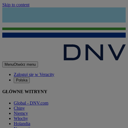
Skip to content
Menu
Otwórz menu
Zaloguj się w Veracity
Polska
GŁÓWNE WITRYNY
Global - DNV.com
Chiny
Niemcy
Włochy
Holandia