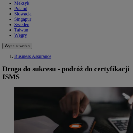
Meksyk
Poland
Słowacja
Singapur
Sweden
Taiwan
Węgry
Wyszukiwarka
Business Assurance
Droga do sukcesu - podróż do certyfikacji
ISMS