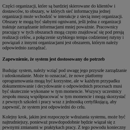
Części organizacji, które są bardziej skierowane do klientów i
dostawców, to obszary, w których sieć informacyjna jednej
organizacji może wchodzić w interakcje z siecią innej organizacji.
Obszary te mogą być słabymi ogniwami, jeśli jedna z organizacji
traktuje zarządzanie informacjami mniej poważnie. Pracownicy
pracujący w tych obszarach mogą często znajdować się pod presją
realizacji celów, a połączenie szybkiego tempa codziennej rutyny i
powiązań z innymi organizacjami jest obszarem, którym należy
odpowiednio zarządzać.
Zapewnienie, że system jest dostosowany do potrzeb
Budując system, należy wziąć pod uwagę jego przyszłe zarządzanie
i udoskonalanie. Może to oznaczać, że nowe platformy
oprogramowania mogą być korzystne, ale w każdym przypadku
dokumentowanie i decydowanie o odpowiednich procesach musi
być skutecznie wykonane w tym momencie. Wszyscy uczestnicy
zespołu muszą współpracować w tym momencie i mogą skorzystać
z pewnych szkoleń i pracy wraz z jednostką certyfikującą, aby
zapewnić, że system jest odpowiedni do celu.
Kolejny krok, jakim jest rozpoczęcie wdrażania systemu, może być
najtrudniejszy, ponieważ prawdopodobnie będzie wiązał się z
pewnymi zmianami w praktykach pracy. Z tego powodu konieczny