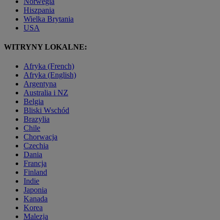
Norwegia
Hiszpania
Wielka Brytania
USA
WITRYNY LOKALNE:
Afryka (French)
Afryka (English)
Argentyna
Australia i NZ
Belgia
Bliski Wschód
Brazylia
Chile
Chorwacja
Czechia
Dania
Francja
Finland
Indie
Japonia
Kanada
Korea
Malezja