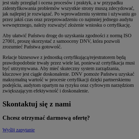
jest stały przegląd i ocena procesów i praktyk, a w przypadku
zidentyfikowania problemów wszystkie strony muszą zdecydować,
jak najlepiej je rozwiązać. Po wprowadzeniu systemu i używaniu go
przez jakiś czas oraz przeprowadzeniu co najmniej jednego audytu
wewnętrznego, należy rozważyć złożenie wniosku o certyfikację.
Aby ułatwić Państwu drogę do uzyskania zgodności z normą ISO
27001, proszę skorzystać z samooceny DNV, która pozwoli
zrozumieć Państwa gotowość.
Relacje biznesowe z jednostką certyfikującą/rejestratorem będą
prawdopodobnie trwały przez wiele lat, ponieważ certyfikacja musi
być utrzymywana. Aby mieć skuteczny system zarządzania,
kluczowe jest ciągłe doskonalenie. DNV pomoże Państwu uzyskać
maksymalną wartość w procesie certyfikacji dzięki partnerskiemu
podejściu, audytom opartym na ryzyku oraz cyfrowym narzędziom
zwiększającym efektywność i doskonalenie.
Skontaktuj się z nami
Chcesz otrzymać darmową ofertę?
Wyślij zapytanie