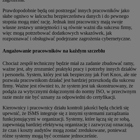
Prawdopodobnie będą oni postrzegać innych pracowników jako
słabe ogniwo w łańcuchu bezpieczeństwa danych i do pewnego
stopnia mogą mieć rację. Jednak inni pracownicy mają swoje
własne zestawy umiejętności i są równie ważni dla sukcesu firmy,
więc mogą potrzebować dodatkowych wskazówek, jak
rozpoznawać i obsługiwać podejrzane zagrożenia cybernetyczne.
Angażowanie pracowników na każdym szczeblu
Chociaż zespół techniczny będzie miał za zadanie zbudować ramy,
ważne jest, aby zrozumieć praktyki pracy i potrzeby innych działów
i personelu. System, który jest tak bezpieczny jak Fort Knox, ale nie
pozwala pracownikom działać jest bardziej przeszkodą dla sukcesu
firmy. Ważne jest również to, że system jest tak skonstruowany, że
podąża za wytycznymi dołączonymi do normy ISO, w przeciwnym
razie może nie być uznany za odpowiedni do certyfikacji.
Kierownicy i pracownicy działu kontroli jakości będą chcieli się
upewnić, że ISMS integruje się z innymi systemami zarządzania
funkcjonującymi w organizacji. Systemy, które łączą się ze sobą,
zapewniają bardziej efektywną organizację i zazwyczaj oznaczają,
że czas i koszty audytów mogą zostać zredukowane, ponieważ
różne systemy mogą być oceniane jednocześnie.