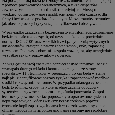
Na początku, rolą lidera jest zdobycie zrozumienia tematu, najlepiej
z pomocą pracowników wewnętrznych, a także ekspertów
zewnętrznych, takich jak jednostka akredytująca. Muszą oni
wiedzieć, co zastosowanie i implikacje normy będą oznaczać dla
firmy i być w stanie przekazać to innym. Muszą również rozumieć,
jak obecne procesy i ryzyka są identyfikowane i obsługiwane.
W przypadku zarządzania bezpieczeństwem informacji, zrozumienie
będzie musiało rozpocząć się od uzyskania kopii odpowiedniej
normy - ISO 27001 oraz wszelkich związanych z nią wytycznych
lub dodatków. Następnie należy zebrać zespół, który zajmie się
rozwojem. Podczas budowania zespołu ważne jest, aby uwzględnić
wszystkie sektory pracowników i operacji.
Ze względu na swój charakter, bezpieczeństwo informacji będzie
wymagało dużego wkładu i kontroli operacyjnej ze strony
specjalistów IT i techników w organizacji. To oni będą w stanie
najlepiej zidentyfikować obszary ryzyka i zaproponować możliwe
środki i rozwiązania ochronne. W przypadku udanego cyberataku
będą to również osoby, na które spadnie zadanie odbudowy
systemów i przywrócenia normalnego funkcjonowania. Zespół
techniczny powinien zostać poproszony o opracowanie systemu
kopii zapasowych, który zwiększy bezpieczeństwo poprzez
tworzenie kopii zapasowych danych w odizolowanym systemie
offline, niepodatnym na oprogramowanie ransomware i podobne
zagrożenia.