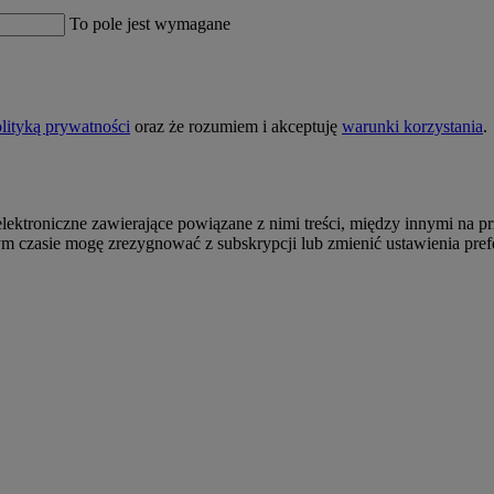
To pole jest wymagane
lityką prywatności
oraz że rozumiem i akceptuję
warunki korzystania
.
roniczne zawierające powiązane z nimi treści, między innymi na przy
 czasie mogę zrezygnować z subskrypcji lub zmienić ustawienia pref