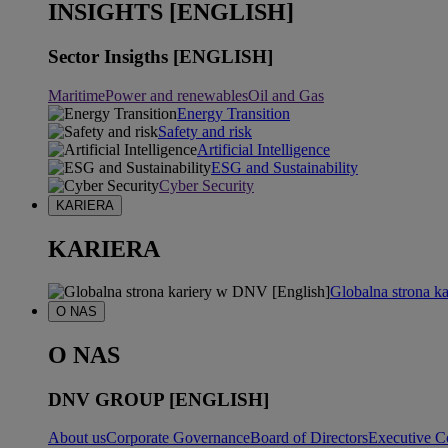
INSIGHTS [ENGLISH]
Sector Insigths [ENGLISH]
Maritime
Power and renewables
Oil and Gas
Energy Transition
Safety and risk
Artificial Intelligence
ESG and Sustainability
Cyber Security
KARIERA
KARIERA
Globalna strona k
O NAS
O NAS
DNV GROUP [ENGLISH]
About us
Corporate Governance
Board of Directors
Executive C