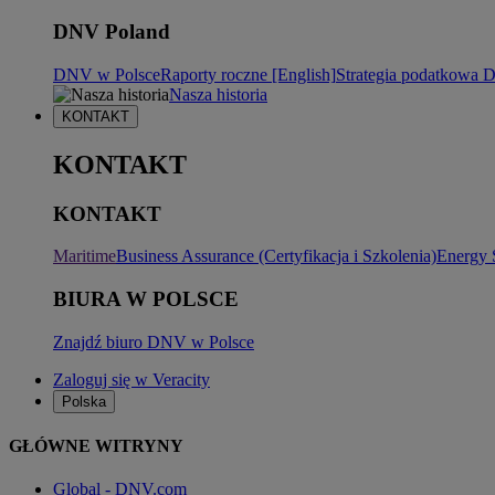
DNV Poland
DNV w Polsce
Raporty roczne [English]
Strategia podatkowa
Nasza historia
KONTAKT
KONTAKT
KONTAKT
Maritime
Business Assurance (Certyfikacja i Szkolenia)
Energy 
BIURA W POLSCE
Znajdź biuro DNV w Polsce
Zaloguj się w Veracity
Polska
GŁÓWNE WITRYNY
Global - DNV.com