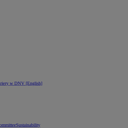
ariery w DNV [English]
ommittee
Sustainability