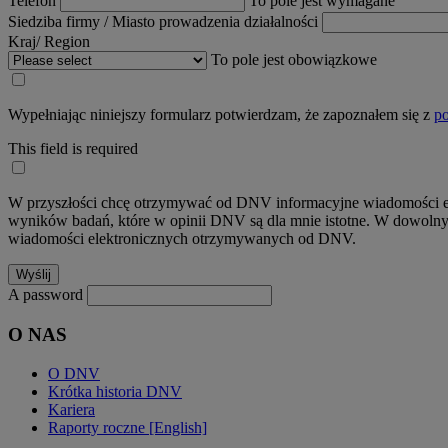
Telefon
To pole jest wymagane
Siedziba firmy / Miasto prowadzenia działalności
Kraj/ Region
To pole jest obowiązkowe
Wypełniając niniejszy formularz potwierdzam, że zapoznałem się z
po
This field is required
W przyszłości chcę otrzymywać od DNV informacyjne wiadomości elekt
wyników badań, które w opinii DNV są dla mnie istotne. W dowolnym
wiadomości elektronicznych otrzymywanych od DNV.
A password
O NAS
O DNV
Krótka historia DNV
Kariera
Raporty roczne [English]