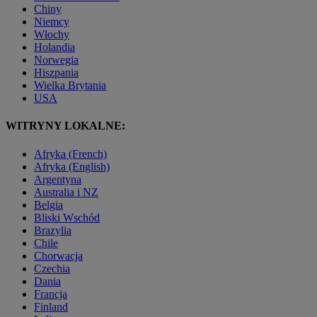
Chiny
Niemcy
Włochy
Holandia
Norwegia
Hiszpania
Wielka Brytania
USA
WITRYNY LOKALNE:
Afryka (French)
Afryka (English)
Argentyna
Australia i NZ
Belgia
Bliski Wschód
Brazylia
Chile
Chorwacja
Czechia
Dania
Francja
Finland