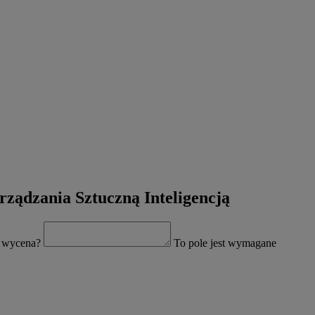
rządzania Sztuczną Inteligencją
yć wycena?
To pole jest wymagane