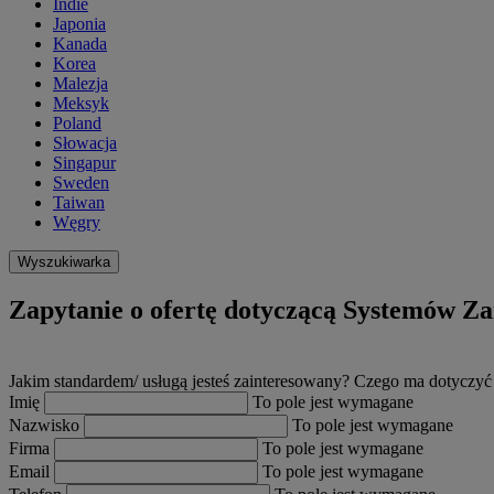
Indie
Japonia
Kanada
Korea
Malezja
Meksyk
Poland
Słowacja
Singapur
Sweden
Taiwan
Węgry
Wyszukiwarka
Zapytanie o ofertę dotyczącą Systemów Za
Jakim standardem/ usługą jesteś zainteresowany? Czego ma dotycz
Imię
To pole jest wymagane
Nazwisko
To pole jest wymagane
Firma
To pole jest wymagane
Email
To pole jest wymagane